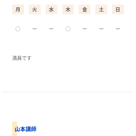
月
火
水
木
金
土
日
◯
ー
ー
◯
ー
ー
ー
満員です
山本講師