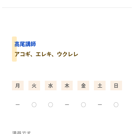
高尾講師
アコギ、エレキ、ウクレレ
月
火
水
木
金
土
日
ー
◯
◯
ー
◯
ー
◯
満員です