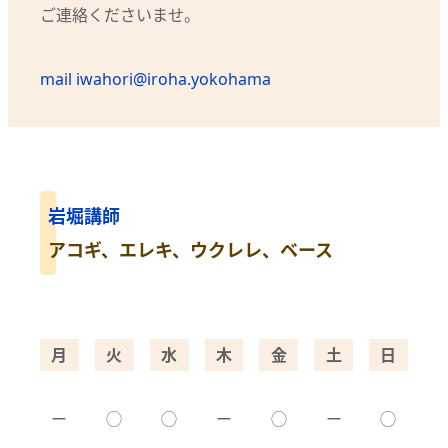
ご連絡くださいませ。
mail iwahori@iroha.yokohama
岩堀講師
アコギ、エレキ、ウクレレ、ベース
月
火
水
木
金
土
日
ー
◯
◯
ー
◯
ー
◯