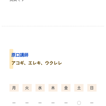
原口講師
アコギ、エレキ、ウクレレ
月
火
水
木
金
土
日
ー
ー
ー
ー
ー
◯
ー