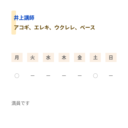
井上講師
アコギ、エレキ、ウクレレ、ベース
月
火
水
木
金
土
日
◯
ー
ー
ー
ー
◯
ー
満員です