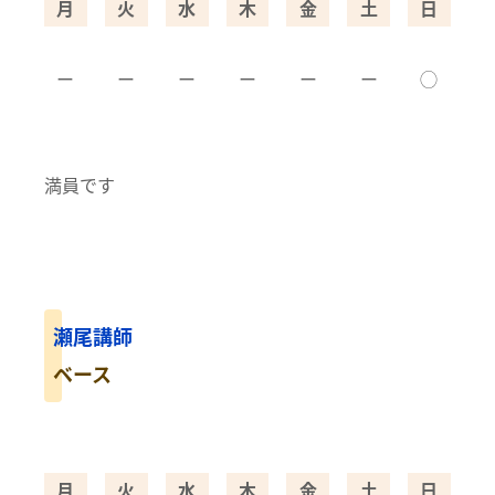
月
火
水
木
金
土
日
ー
ー
ー
ー
ー
ー
◯
満員です
瀬尾講師
ベース
月
火
水
木
金
土
日