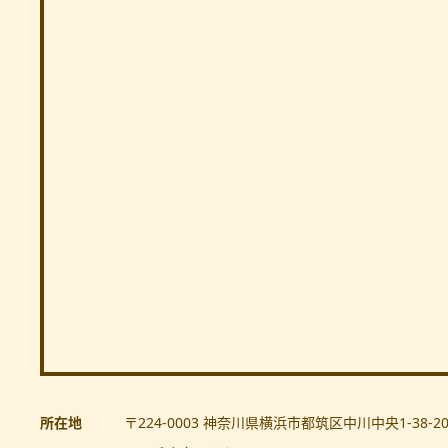
所在地
〒224-0003
神奈川県
横浜市都筑区
中川中央1-38-2