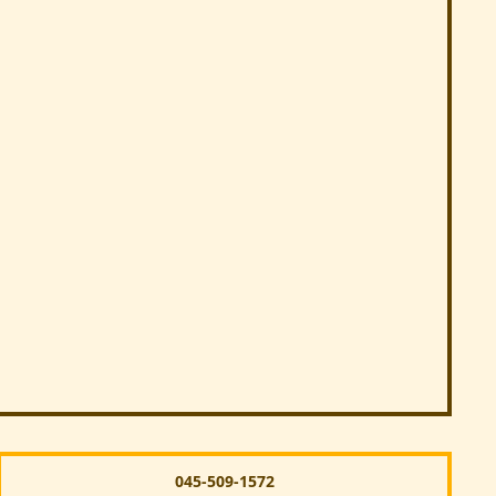
045-509-1572