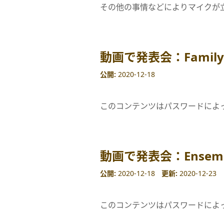
その他の事情などによりマイクが
動画で発表会：Family 
公開
2020-12-18
このコンテンツはパスワードによ
動画で発表会：Ensem
公開
2020-12-18
更新
2020-12-23
このコンテンツはパスワードによ