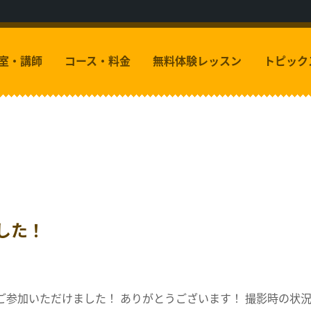
室・講師
コース・料金
無料体験レッスン
トピック
した！
ご参加いただけました！ ありがとうございます！ 撮影時の状