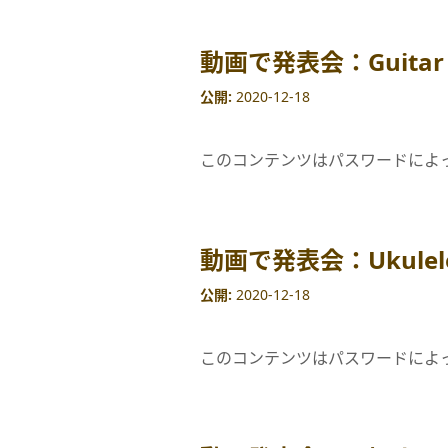
動画で発表会：Guita
公開
2020-12-18
このコンテンツはパスワードによ
動画で発表会：Ukulel
公開
2020-12-18
このコンテンツはパスワードによ