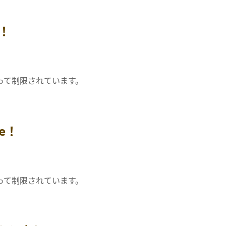
r！
って制限されています。
e！
って制限されています。