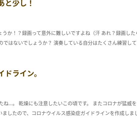
あと少し！
ょうか！？録画って意外に難しいですよね（汗 あれ？録画した
のではないでしょうか？ 演奏している自分はたくさん練習して
イドライン。
たね…。 乾燥にも注意したいこの頃です。 またコロナが猛威を
いましたので、コロナウイルス感染症ガイドラインを作成しまし