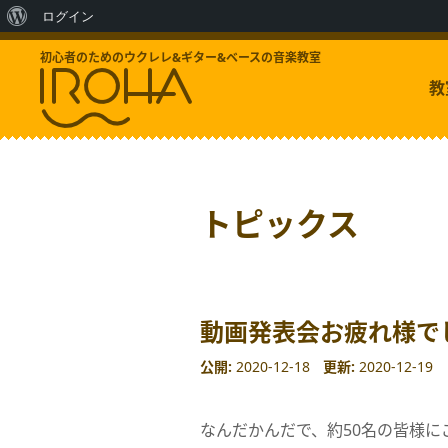
WordPress
ログイン
に
初心者のためのウクレレ&ギター&ベースの音楽教室
つ
教
い
て
トピックス
動画発表会お疲れ様で
公開
2020-12-18
更新
2020-12-19
なんだかんだで、約50名の皆様に