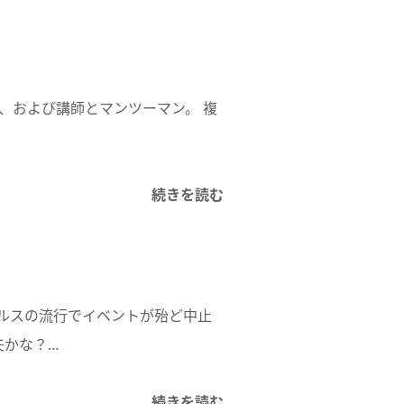
、および講師とマンツーマン。 複
続きを読む
ルスの流行でイベントが殆ど中止
夫かな？…
続きを読む